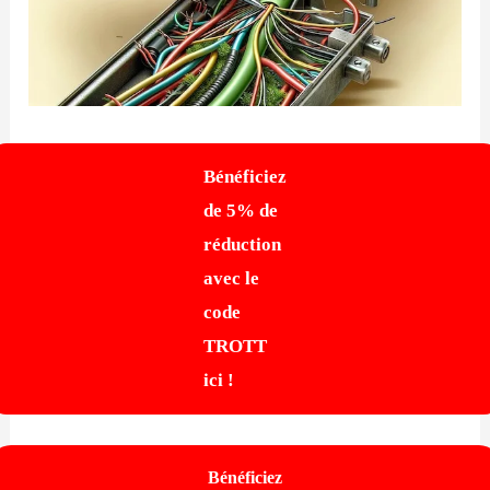
Bénéficiez
de 5% de
réduction
avec le
code
TROTT
ici !
Bénéficiez