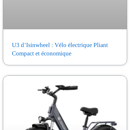
U3 d’Isinwheel : Vélo électrique Pliant
Compact et économique