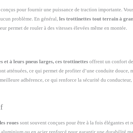
 conçus pour fournir une puissance de traction importante. Vou
s aucun problème. En général,
les trottinettes tout terrain à gr
 leur permet de rouler à des vitesses élevées même en montée.
 et à leurs pneus larges, ces trottinettes
offrent un confort d
sont atténuées, ce qui permet de profiter d’une conduite douce,
meilleure adhérence, ce qui renforce la sécurité du conducteur,
if
des roues
sont souvent conçues pour être à la fois élégantes et r
 aluminium ou en acier renforcé pour garantir une durabilité m