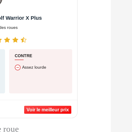
f Warrior X Plus
ndes roues
CONTRE
Assez lourde
e roue