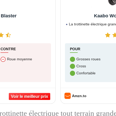
Blaster
Kaabo Wol
La trottinette électrique gra
CONTRE
POUR
Roue moyenne
Grosses roues
Cross
Confortable
Amzn.to
ottinette électrique tout terrain grand