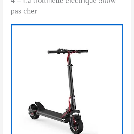
4 – La trottinette électrique 500w
pas cher