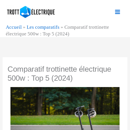
Aller
au
contenu
Accueil
»
Les comparatifs
»
Comparatif trottinette
électrique 500w : Top 5 (2024)
Comparatif trottinette électrique
500w : Top 5 (2024)