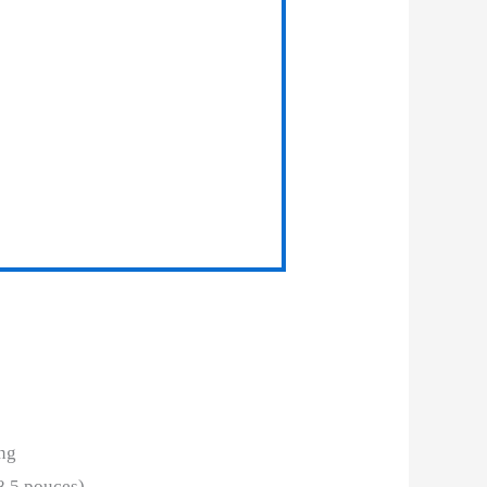
ng
8,5 pouces)