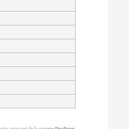
e moins puissant de la gamme
Dualtron
.