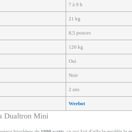
7 à 9 h
21 kg
8,5 pouces
120 kg
Oui
Noir
2 ans
Weebot
la Dualtron Mini
moteur brushless de
1000 watts
, ce qui fait d’elle le modèle l