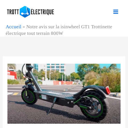
Aller
au
contenu
Accueil
»
Notre avis sur la isinwheel GT1 Trottinette
électrique tout terrain 800W