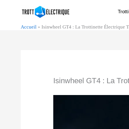
Aller
Trott
au
contenu
Accueil
»
Isinwheel GT4 : La Trottinette Électrique
Isinwheel GT4 : La Trot