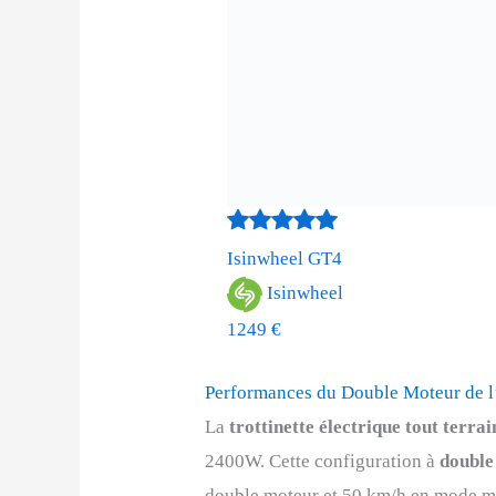
Isinwheel GT4
Isinwheel
1249 €
Performances du Double Moteur de 
La
trottinette électrique tout terra
2400W. Cette configuration à
double
double moteur et 50 km/h en mode mo