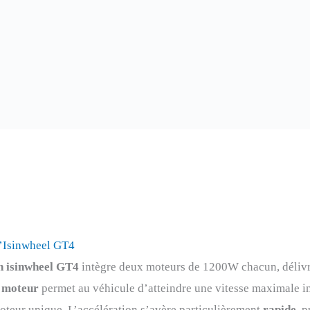
l’Isinwheel GT4
in isinwheel GT4
intègre deux moteurs de 1200W chacun, déliv
 moteur
permet au véhicule d’atteindre une vitesse maximale 
teur unique. L’accélération s’avère particulièrement
rapide
, 