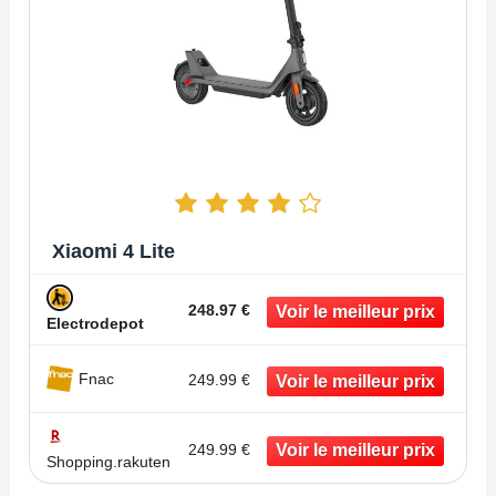
Xiaomi 4 Lite
248.97 €
Electrodepot
Fnac
249.99 €
249.99 €
Shopping.rakuten