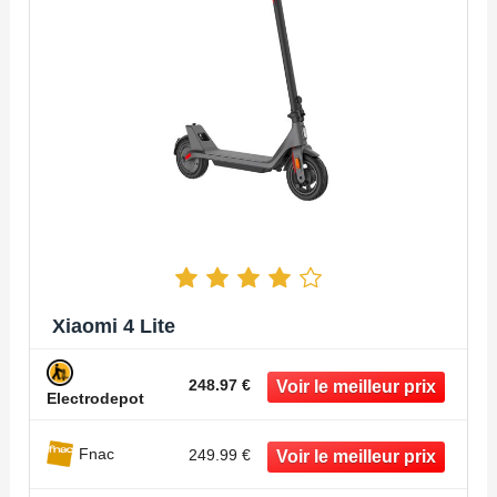
Xiaomi 4 Lite
248.97 €
Electrodepot
Fnac
249.99 €