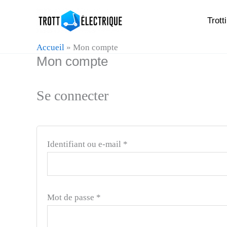
Aller
Obligatoire
Obligatoire
Trott
au
contenu
Accueil
»
Mon compte
Mon compte
Se connecter
Identifiant ou e-mail
*
Mot de passe
*