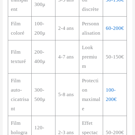
300μ
ent
discrète
Film
100-
Personn
2-4 ans
60-200€
coloré
200μ
alisation
Look
Film
200-
4-7 ans
premiu
50-150€
texturé
400μ
m
Film
Protecti
auto-
300-
on
100-
5-8 ans
cicatrisa
500μ
maximal
200€
nt
e
Film
Effet
120-
hologra
2-3 ans
spectac
50-200€