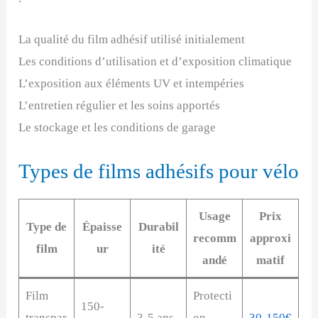
La qualité du film adhésif utilisé initialement
Les conditions d’utilisation et d’exposition climatique
L’exposition aux éléments UV et intempéries
L’entretien régulier et les soins apportés
Le stockage et les conditions de garage
Types de films adhésifs pour vélo
Usage
Prix
Type de
Épaisse
Durabil
recomm
approxi
film
ur
ité
andé
matif
Film
Protecti
150-
transpar
3-5 ans
on
30-150€