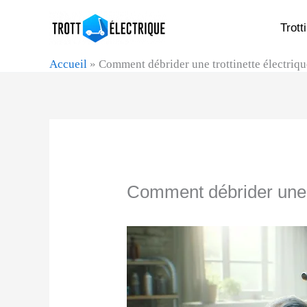
Aller
Trott
au
contenu
Accueil
»
Comment débrider une trottinette électriqu
Comment débrider une tr