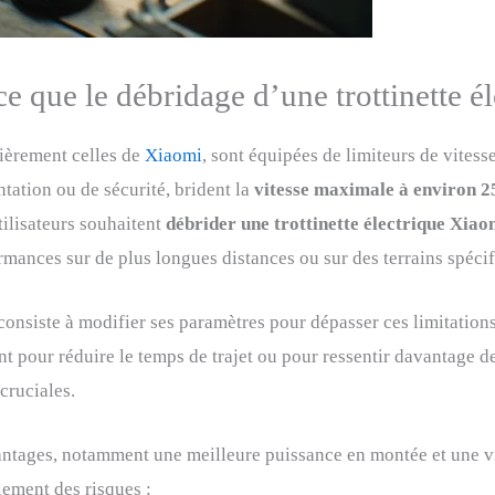
ce que le débridage d’une trottinette él
lièrement celles de
Xiaomi
, sont équipées de limiteurs de vitess
tation ou de sécurité, brident la
vitesse maximale à environ 2
utilisateurs souhaitent
débrider une trottinette électrique Xiao
ormances sur de plus longues distances ou sur des terrains spéc
consiste à modifier ses paramètres pour dépasser ces limitations
nt pour réduire le temps de trajet ou pour ressentir davantage de
cruciales.
antages, notamment une meilleure puissance en montée et une vit
ement des risques :