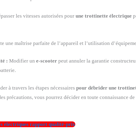
asser les vitesses autorisées pour
une trottinette électrique
p
e une maîtrise parfaite de l’appareil et l’utilisation d’équipem
té :
Modifier un
e-scooter
peut annuler la garantie constructeu
atterie.
ider à travers les étapes nécessaires
pour débrider une trottine
des précautions, vous pourrez décider en toute connaissance de 
es électriques rapport qualité-prix