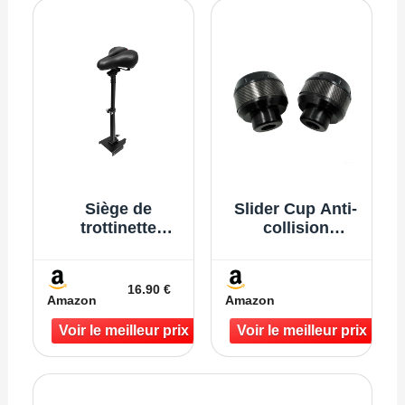
Xiaomi Mijia,
pour Transport
Ninebot, Sedway
Sécurisé de
Sacs et Casques
– Installation
Rapide
Siège de
Slider Cup Anti-
trottinette
collision
électrique
Protecteur pour
réglable en
Crash Pad
hauteur,
Trottinette
16.90 €
Amazon
Amazon
accessoire de
Électrique
scooter
Accessoires de
électrique
Scooter (Noir)
réglable pour
adultes, capacité
de charge de 100