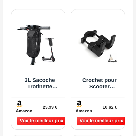
3L Sacoche
Crochet pour
Trotinette
Scooter
Electrique,
Électrique –
Étanche Sac de
Double Crochet
Scooter,
de Suspension
23.99 €
10.62 €
Amazon
Amazon
Accessoire
Renforcé –
Trotinette
Accessoire
Electrique,
Trottinette
Compatible avec
Électrique Avant