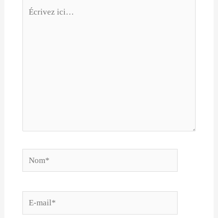
Écrivez
ici…
Nom*
E-
mail*